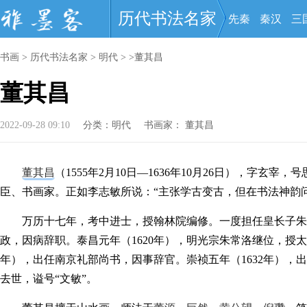
历代书法名家
先秦
秦汉
三
书画
>
历代书法名家
>
明代
> >董其昌
董其昌
2022-09-28 09:10
分类：
明代
书画家：
董其昌
董其昌
（1555年2月10日—1636年10月26日），字
臣、书画家。正如李志敏所说：“主张学古变古，但在书法神韵
万历十七年，考中进士，授翰林院编修。一度担任皇长子朱
政，因病辞职。泰昌元年（1620年），明光宗朱常洛继位，授太
年），出任南京礼部尚书，因事辞官。崇祯五年（1632年），出
去世，谥号“文敏”。