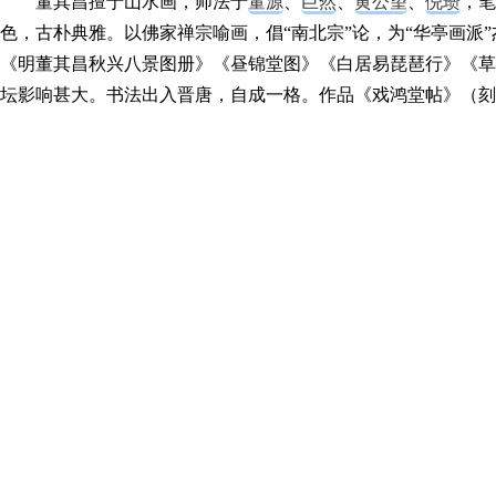
董其昌擅于山水画，师法于
董源
、
巨然
、
黄公望
、
倪瓒
，笔
色，古朴典雅。以佛家禅宗喻画，倡“南北宗”论，为“华亭画派
《明董其昌秋兴八景图册》《昼锦堂图》《白居易琵琶行》《草
坛影响甚大。书法出入晋唐，自成一格。作品《戏鸿堂帖》（刻