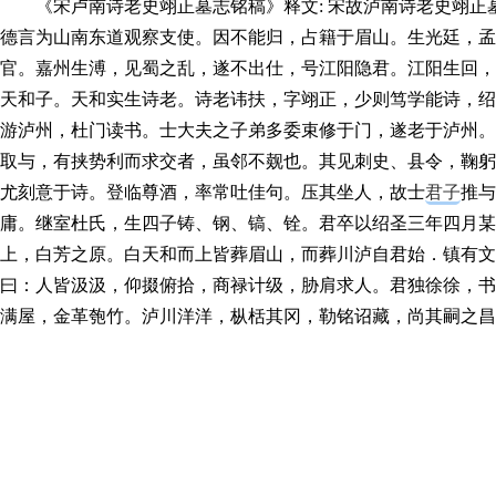
《宋卢南诗老史翊正墓志铭稿》释文: 宋故泸南诗老史翊正
德言为山南东道观察支使。因不能归，占籍于眉山。生光廷，孟
官。嘉州生溥，见蜀之乱，遂不出仕，号江阳隐君。江阳生回，
天和子。天和实生诗老。诗老讳扶，字翊正，少则笃学能诗，绍
游泸州，杜门读书。士大夫之子弟多委束修于门，遂老于泸州。
取与，有挟势利而求交者，虽邻不觌也。其见刺史、县令，鞠躬
尤刻意于诗。登临尊酒，率常吐佳句。压其坐人，故士
君子
推与
庸。继室杜氏，生四子铸、钢、镐、铨。君卒以绍圣三年四月某
上，白芳之原。白天和而上皆葬眉山，而葬川泸自君始．镇有文
曰：人皆汲汲，仰掇俯拾，商禄计级，胁肩求人。君独徐徐，书
满屋，金革匏竹。泸川洋洋，枞栝其冈，勒铭诏藏，尚其嗣之昌