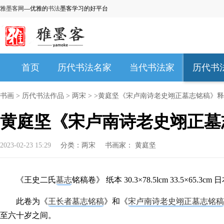
雅墨客网
---优雅的
书法
墨客学习的好平台
首页
历代书法名家
当代书法家
历代书
书画
>
历代书法作品
>
两宋
> >黄庭坚​《宋卢南诗老史翊正墓志铭稿》
黄庭坚​《宋卢南诗老史翊正
2023-02-23 15:29
分类：
两宋
书画家：
黄庭坚
《王史二氏
墓志
铭稿卷》 纸本 30.3×78.5lcm 33.5×65.
此卷为《
王长者墓志铭稿
》和《
宋卢南诗老史翊正墓志铭稿
至六十岁之间。