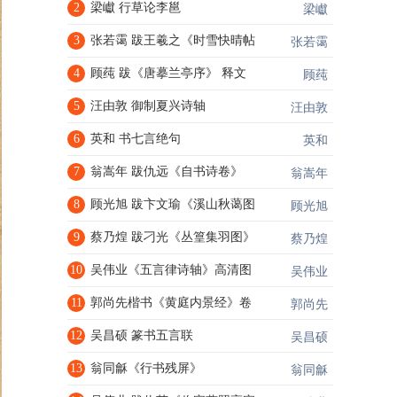
2
梁巘 行草论李邕
梁巘
3
张若霭 跋王羲之《时雪快晴帖
张若霭
4
顾莼 跋《唐摹兰亭序》 释文
顾莼
5
汪由敦 御制夏兴诗轴
汪由敦
6
英和 书七言绝句
英和
7
翁嵩年 跋仇远《自书诗卷》
翁嵩年
8
顾光旭 跋卞文瑜《溪山秋蔼图
顾光旭
9
蔡乃煌 跋刁光《丛篁集羽图》
蔡乃煌
10
吴伟业《五言律诗轴》高清图
吴伟业
11
郭尚先楷书《黄庭内景经》卷
郭尚先
12
吴昌硕 篆书五言联
吴昌硕
13
翁同龢《行书残屏》
翁同龢