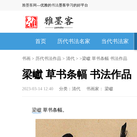
雅墨客网
---优雅的
书法
墨客学习的好平台
首页
历代书法名家
当代书法家
书画
>
历代书法作品
>
清代
> >梁巘 草书条幅 书法作品
梁巘 草书条幅 书法作品
2023-03-14 12:40
分类：
清代
书画家：
梁巘
梁巘
草书条幅。