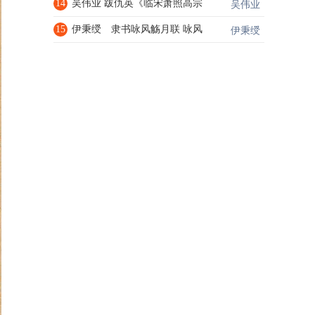
14
吴伟业 跋仇英《临宋萧照高宗
吴伟业
15
伊秉绶 隶书咏风觞月联 咏风
伊秉绶