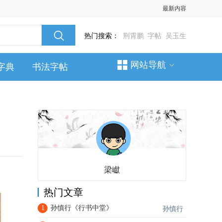
最新内容
热门搜索：
荆霄鹏
字帖
吴玉生
网站导航
字典
书法字帖
梁巘
热门文章
1
孙慎行《行书中堂》
孙慎行