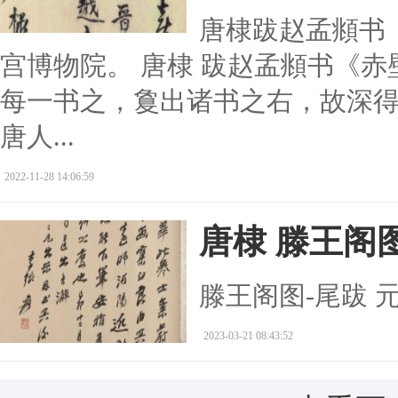
唐棣跋赵孟頫书
宫博物院。 唐棣 跋赵孟頫书《赤
每一书之，敻出诸书之右，故深
唐人...
2022-11-28 14:06:59
唐棣 滕王阁
滕王阁图-尾跋 元
2023-03-21 08:43:52