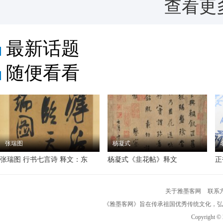
查看更
最新话题
随便看看
张瑞图
杨凝式
张瑞图 行书七言诗 释文：东
杨凝式《韭花帖》释文
正
关于雅墨客网
联系
《雅墨客网》旨在传承祖国优秀传统文化，弘
Copyright ©