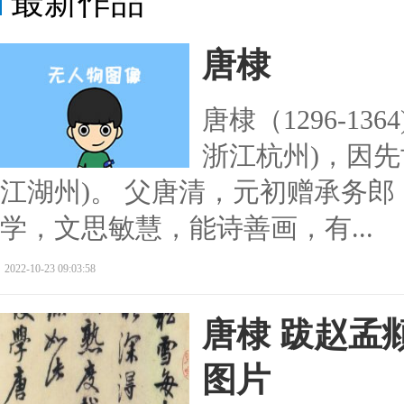
最新作品
唐棣
唐棣（1296-1
浙江杭州)，因
江湖州)。 父唐清，元初赠承务
学，文思敏慧，能诗善画，有...
2022-10-23 09:03:58
唐棣 跋赵孟
图片