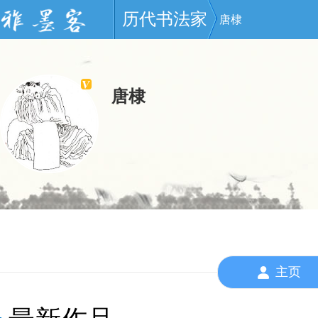
历代书法家
唐棣
唐棣
主页