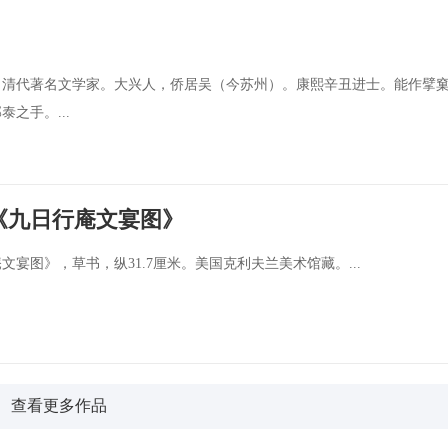
，清代著名文学家。大兴人，侨居吴（今苏州）。康熙辛丑进士。能作擘
之手。...
《九日行庵文宴图》
宴图》，草书，纵31.7厘米。美国克利夫兰美术馆藏。...
查看更多作品