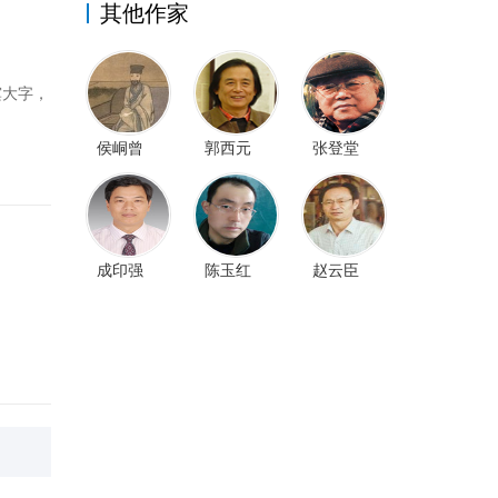
其他作家
窠大字，
侯峒曾
郭西元
张登堂
成印强
陈玉红
赵云臣