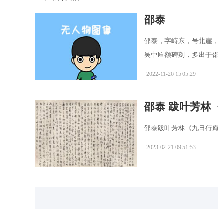
邵泰
邵泰，字峙东，号北崖
吴中匾额碑刻，多出于邵泰
2022-11-26 15:05:29
邵泰 跋叶芳林
邵泰跋叶芳林《九日行庵文
2023-02-21 09:51:53