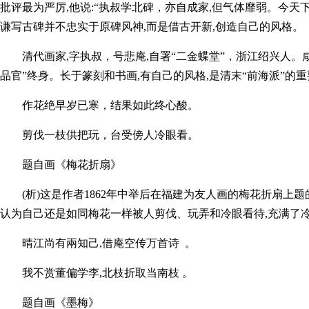
批评最为严厉,他说:“执叔学北碑，亦自成家,但气体靡弱。今天
谦写古碑并不忠实于原碑风神,而是借古开新,创造自己的风格。
清代画家,字执叔，号悲庵,自署“二金蝶堂”，浙江绍兴人。
品官”终身。长于篆刻和书画,有自己的风格,是清末“前海派”的
作花绝早岁已寒，结果如此终心酸。
剪伐一枝供把玩，台受傍人冷眼看。
题自画《梅花折扇》
(析)这是作者1862年中举后在福建为友人画的梅花折扇上
认为自己还是如同梅花一样被人剪伐、玩弄和冷眼看待,充满了
晴江尚有兩知己,借庵空传万首诗 。
我不赏董偏学李,北枝折取当南枝 。
题自画《墨梅》