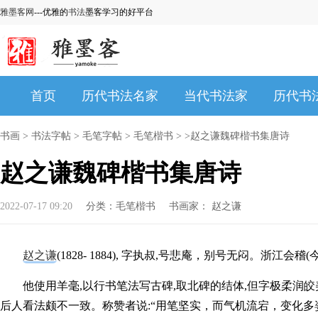
雅墨客网
---优雅的
书法
墨客学习的好平台
首页
历代书法名家
当代书法家
历代书
书画
>
书法字帖
>
毛笔字帖
>
毛笔楷书
> >赵之谦魏碑楷书集唐诗
赵之谦魏碑楷书集唐诗
2022-07-17 09:20
分类：
毛笔楷书
书画家：
赵之谦
赵之谦
(1828- 1884), 字执叔,号悲庵，别号无闷。浙江
他使用羊毫,以行书笔法写古碑,取北碑的结体,但字极柔润
后人看法颇不一致。称赞者说:“用笔坚实，而气机流宕，变化多