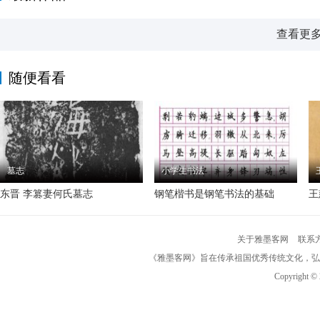
查看更
随便看看
墓志
小学生书法
东晋 李篡妻何氏墓志
钢笔楷书是钢笔书法的基础
王
关于雅墨客网
联系
《雅墨客网》旨在传承祖国优秀传统文化，弘
Copyright ©