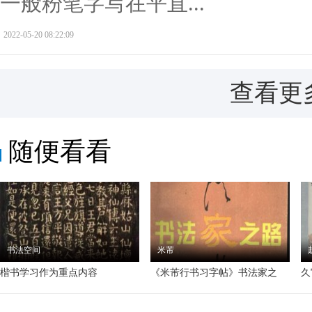
一般粉笔字写在平直...
2022-05-20 08:22:09
查看更
随便看看
书法空间
米芾
楷书学习作为重点内容
《米芾行书习字帖》书法家之
久