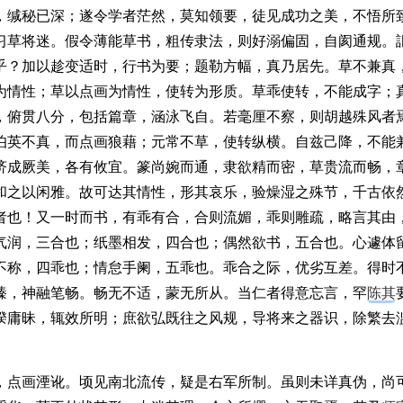
，缄秘已深；遂令学者茫然，莫知领要，徒见成功之美，不悟所
习草将迷。假令薄能草书，粗传隶法，则好溺偏固，自阂通规。
乎？加以趁变适时，行书为要；题勒方幅，真乃居先。草不兼真
为情性；草以点画为情性，使转为形质。草乖使转，不能成字；
，俯贯八分，包括篇章，涵泳飞自。若毫厘不察，则胡越殊风者
伯英不真，而点画狼藉；元常不草，使转纵横。自兹己降，不能
济成厥美，各有攸宜。篆尚婉而通，隶欲精而密，草贵流而畅，
和之以闲雅。故可达其情性，形其哀乐，验燥湿之殊节，千古依
者也！又一时而书，有乖有合，合则流媚，乖则雕疏，略言其由
气润，三合也；纸墨相发，四合也；偶然欲书，五合也。心遽体
不称，四乖也；情怠手阑，五乖也。乖合之际，优劣互差。得时
臻，神融笔畅。畅无不适，蒙无所从。当仁者得意忘言，罕
陈其
揆庸昧，辄效所明；庶欲弘既往之风规，导将来之器识，除繁去
，点画湮讹。顷见南北流传，疑是右军所制。虽则未详真伪，尚