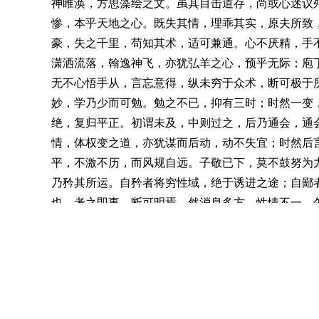
神睢涣，方思藻绘之文。虽其目击道存，尚或心迷议
惨，本乎天地之心。既失其情，理乖其实，原夫所致
豪，失之千里，苟知其术，适可兼通。心不厌精，手
潇洒流落，翰逸神飞，亦犹弘羊之心，预乎无际；庖
无不心悟手从，言忘意得，纵未穷于众术，断可极于
妙，学乃少而可勉。勉之不已，抑有三时；时然一变
绝，复归平正。初谓未及，中则过之，后乃通会，通会
情，体权变之道，亦犹谋而后动，动不失宜；时然后
平，不激不历，而风规自远。子敬已下，莫不鼓努为
乃矜其所运。自矜者将穷性域，绝于诱进之途；自鄙
也。考之即事，断可明焉。然消息多方，性情不一，
外曜锋芒。察之者尚精，拟之者贵似。况拟不能似，
闻其丑。纵欲唐突羲献，诬罔钟张，安能掩当年之目
迅速，翻效迟重。夫劲速者，超逸之机，迟留者，赏
速，所谓淹留；因迟就迟，讵名赏会！非其心闲手敏
亦犹枝干扶疏，凌霜雪而弥劲；花叶鲜茂，与云日而