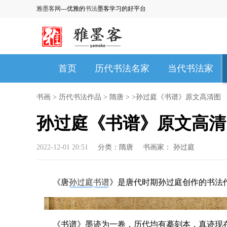
雅墨客网
---优雅的
书法
墨客学习的好平台
首页
历代书法名家
当代书法家
书画
>
历代书法作品
>
隋唐
> >孙过庭《书谱》原文高清图
孙过庭《书谱》原文高清
2022-12-01 20:51
分类：
隋唐
书画家：
孙过庭
《唐
孙过庭
书谱
》是唐代时期孙过庭创作的书法
《书谱》墨迹为一卷，历代均有摹刻本，真迹现