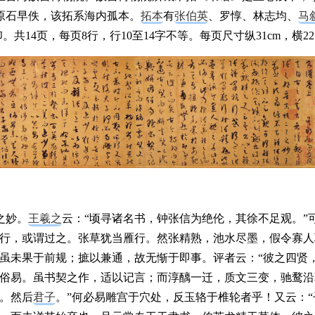
原石早佚，该拓系海内孤本。
拓本
有
张伯英
、罗惇、林志均、
马
14页，每页8行，行10至14字不等。每页尺寸纵31cm，横22.
之妙。
王羲之
云：“顷寻诸名书，钟张信为绝伦，其徐不足观。”
抗行，或谓过之。张草犹当雁行。然张精熟，池水尽墨，假令寡人
，虽未果于前规；摭以兼通，故无惭于即事。评者云：“彼之四贤
因俗易。虽书契之作，适以记言；而淳醨一迁，质文三变，驰鹜沿
。然后
君子
。”何必易雕宫于穴处，反玉辂于椎轮者乎！又云：“