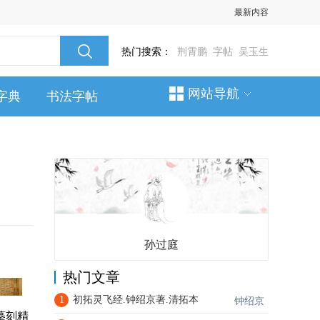
最新内容
热门搜索：
荆霄鹏
字帖
吴玉生
网站导航
字典
书法字帖
孙过庭
热门文章
1
初拓灵飞经.钟绍京著.清拓本
钟绍京
摹刻精