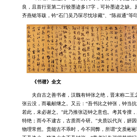
良，且首行至第二行较墨迹多17字，可补墨迹之缺。
齐燕铭等跋，钤“石门吴乃琛尽忱珍藏”、“陈叔通”等印。共
《书谱》全文
夫自古之善书者，汉魏有钟张之绝，晋末称二王
张云没，而羲献继之。又云：“吾书比之钟张，钟当
若此，未必谢之。”此乃推张迈钟之意也。考其专擅
特绝；而今不逮古，古质而今研。”夫质以代兴，妍
物理常然。贵能古不乖时，今不同弊，所谓“文质彬彬