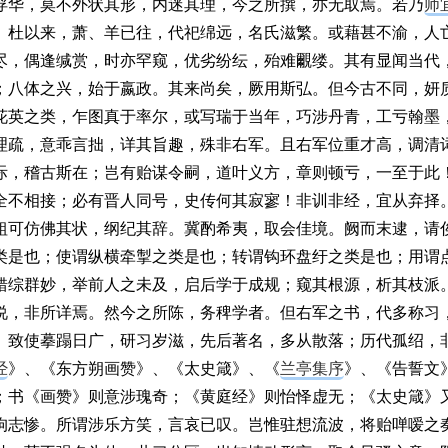
浮华，莫不外状其形，内迷其理，今之所撰，亦无取焉。若乃
师
、杜以来，萧、羊已往，代祀绵远，名氏滋繁。或藉甚不渝，人
尽，偶逢缄赏，时亦罕窥，优劣纷纭，殆难覼缕。其有显闻当代
；八体之兴，始于嬴政。其来尚矣，厥用斯弘。但今古不同，妍
花英之类，乍图真于率尔，或写瑞于当年，巧涉丹青，工亏翰墨
理疏，意乖言拙，详其旨趣，殊非右军。且右军位重才高，调清
际，稽古斯在；岂有贻谋令嗣，道叶义方，章则顿亏，一至于此
全不相接；必有晋人同号，史传何其寂寥！非训非经，宜从弃择
粗可仿佛其状，纲纪其辞。冀酌希夷，取会佳境。阙而末逮，请
类是也；使谓纵横牵掣之类是也；转谓钩环盘纡之类是也；用谓
错综群妙，举前人之未及，启后学于成规；窥其根源，析其枝派
说，非所详焉。然今之所陈，务稗学者。但右军之书，代多称习
。致使摹蹋日广，研习岁滋，先后著名，多从散落；历代孤绍，
经
》、《东方朔画赞》、《太史箴》、《
兰亭集序
》、《告誓文
；书《画赞》则意涉瑰奇；《黄庭经》则怡怿虚无；《太史箴》
拘志惨。所谓涉乐方笑，言哀已叹。岂惟驻想流波，将贻啴嗳之