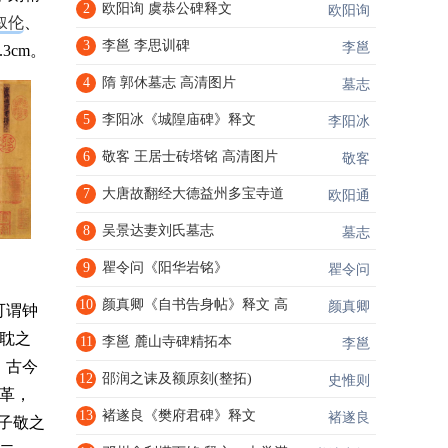
2
欧阳询 虞恭公碑释文
欧阳询
叙伦
、
3
李邕 李思训碑
李邕
3cm。
4
隋 郭休墓志 高清图片
墓志
5
李阳冰《城隍庙碑》释文
李阳冰
6
敬客 王居士砖塔铭 高清图片
敬客
7
大唐故翻经大德益州多宝寺道
欧阳通
8
吴景达妻刘氏墓志
墓志
9
瞿令问《阳华岩铭》
瞿令问
10
颜真卿《自书告身帖》释文 高
颜真卿
可谓钟
耽之
11
李邕 麓山寺碑精拓本
李邕
，古今
12
邵润之诔及额原刻(整拓)
史惟则
革，
13
褚遂良《樊府君碑》释文
褚遂良
子敬之