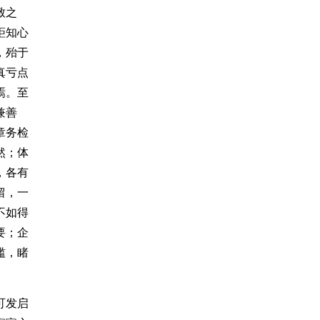
致之
詎知心
，殆于
真亏点
焉。至
兼善
章务检
然；体
，各有
留，一
不如得
要；企
滥，睹
可发启