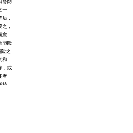
阳舒阴
之一
笔后，
授之，
而愈
既能险
夷险之
气和
作，或
能者
槎枿，
谈，已
；不能
能速不
加之。
妍媚云