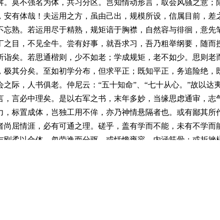
舛。莫不强名为体，共习分区。岂知情动形言，取会风骚之意；
，安有体哉！夫运用之方，虽由己出，规模所设，信属目前，差
不忘熟。若运用尽于精熟，规矩谙于胸襟，自然容与徘徊，意先
丁之目，不见全牛。尝有好事，就吾求习，吾乃粗举纲要，随而
所诣矣。若思通楷则，少不如老；学成规矩，老不如少。思则老
，极其分矣。至如初学分布，但求平正；既知平正，务追险绝，
之际，人书俱老。仲尼云：“五十知命”、“七十从心。”故以达
言，言必中理矣。是以右军之书，末年多妙，当缘思虑通审，志
力，标置成体，岂独工用不侔，亦乃神情悬隔者也。或有鄙其所
者尚屈情涯，必有可通之理。磋乎，盖有学而不能，未有不学而
乍刚柔以合体，忽劳逸而分驱。或恬憺雍容，内涵筋骨；或折挫
察不能精，分布犹疏，形骸未捡；跃泉之态，未睹其妍，窥井之
，杜将来之口！慕习之辈，尤宜慎诸。至有未悟淹留，偏追劲疾
会之致。将反其速，行臻会美之方；专溺于迟，终爽绝伦之妙。
，难以兼通者焉。假令众妙攸归，务存骨气；骨既存矣，而遒润
相晖。如其骨力偏多，遒丽盖少，则若枯槎架险，巨石当路，虽