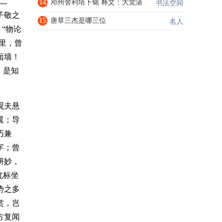
二
14
邓州舍利塔下铭 释文：大觉湛
书法空间
子敬之
15
唐草三杰是哪三位
名人
“物论
里，曾
面墙！
。是知
观夫悬
翼；导
巧兼
字；曾
妍妙，
犹标坐
势之多
赏，岂
方复闻