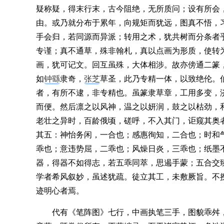
疑称疑，得末行末，古今阻绝，无所质问；设有所会
由。或乃就分布于累年，向规矩而犹远，图真不悟，
手会归，若同源而异派；转用之术，犹共树而分条者
专谨；真不通草，殊非翰札，真以点画为形质，使转
画，犹可记文。回互虽殊，大体相涉。故亦傍通二篆
如
钟繇
隶奇，
张芝
草圣，此乃专精一体，以致绝伦。
者，有所不逮，非专精也。虽篆隶草章，工用多变，
而便。然后凛之以风神，温之以妍润，鼓之以枯劲，
老壮之异时，百龄俄顷，磋呼，不入其门，讵窥其奥
其五：神怡务闲，一合也；感惠徇知，二合也；时和
乖也；意违势屈，二乖也；风燥日炎，三乖也；纸墨
器，得器不如得志，若五乖同萃，思遏手蒙；五合交
学者希风叙妙，虽述犹疏。徒立其工，未敷厥旨。不
迹明心者焉。
代有《笔阵图》七行，中画执笔三手，图貌乖舛