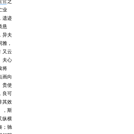
宜官
之
亡业
，遗迹
质悬
，异夫
词雅，
！又云
。夫心
俟将
点画向
。贵使
，良可
非其效
》，斯
又纵横
奏；驰