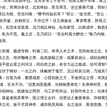
纪，而未详其始卒也。且元常专工于隶书，伯英尤精于草体，彼之
小劣，而博涉多优；总其终始，匪无乖互。
谢安
索善尺牍，而轻
以为恨。安尝问敬：“卿书何如右军？”答云：“故当胜。”安云：
折安所鉴，自称胜父，不亦过乎！且立身扬名，事资尊显，胜母之
则，实恐未克箕裘。况乃假託神仙，耻崇家范，以斯成学，孰愈
，私为不恶。羲之还，见乃叹曰：“吾去时真大醉也！”敬乃内惭
疑焉。
之前规，极虑专精，时逾二纪。有乖入木之术，无间临池之志。
惊之态，绝岸颓峰之势，临危据槁之形；或重若崩云，或轻如蝉
落乎犹众星之列河汉；同自然之妙，有非力运之能成；信可谓智
起伏于锋杪；一点之内，殊衄挫于毫芒。况云积其点画，乃成其
满；任笔为体，聚墨成形；心昏拟效之方，手迷挥运之理，求其
小道，壮夫不为。”况复溺思毫厘，沦精翰墨者也！夫潜神对奕，
妙拟神仙，犹埏埴之罔穷，与工炉而并运。好异尚奇之士；玩体
，藻鉴者挹其菁华，固义理之会归，信贤达之兼善者矣。存精寓
庾之伦，纵不尽其神奇，咸亦挹其风味。去之滋永，斯道愈微。