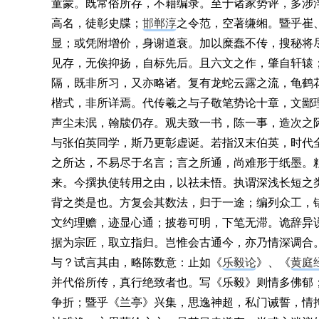
童蒙。既常俗所存，不藉编录。至于诸家势评，多涉
高名，徒彰史牒；
邯郸淳
之令范，空著缣缃。暨乎崔
显；或凭附增价，身谢道衰。加以糜蠢不传，搜秘将
见存，无俟抑扬，自标先后。且六文之作，肇自轩辕
隔，既非所习，又亦略诸。复有龙蛇云露之流，龟鹤
楷式，非所详焉。代传羲之与子敬笔势论十章，文鄙
声尘未泯，翰牍仍存。观夫致一书，陈一事，造次之
与张伯英同学，斯乃更彰虚诞。若指汉末伯英，时代
之所达，不易尽于名言；言之所通，尚难形于纸墨。
来。今撰执使转用之由，以祛未悟。执谓深浅长短之
背之类是也。方复会其数法，归于一途；编列众工，
文约理赡，迹显心通；披卷可明，下笔无滞。诡辞异
据为宗匠，取立指归。岂惟会古通今，亦乃情深调合
与？试言其由，略陈数意：止如《
乐毅论
》、《
黄庭
并代俗所传，真行绝致者也。写《乐毅》则情多佛郁
争折；暨乎《兰亭》兴集，思逸神超，私门诫誓，情