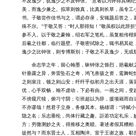
不及逸少，犹逸少之不及钟张。”意者以为评得其纲
美，而逸少兼之。拟草则馀真，比真则长草，虽专工
书。子敬尝作佳书与之，谓必存录，安辄题后答之，甚
殊不尔。”于敬又答：“时人那得知！”敬虽权以此辞
参不入。以于敬之豪翰，绍右军之笔札，虽复粗传楷
后羲之往都，临行题壁。子敬密拭除之，辄书易其处
逸少之比钟张，则专博斯别；子敬之不及逸少，无或
余志学之年，留心翰墨，昧钟张之馀烈，挹羲献
针垂露之异，奔雷坠石之奇，鸿飞兽骇之资，鸾舞蛇
之则泉注，顿之则山安；纤纤乎似初月之出天涯，落
优，心手双畅，翰不虚动，下必有由。一画之间，变
不傍窥尺犊，俯习寸阴；引班超以为辞，援项籍而自
不亦谬哉！然君子立身，务修其本。杨雄谓：“诗赋
隐之名；乐志垂纶，尚体行藏之趣。詎若功定礼乐，
方；穷微测妙之夫，得推移之奥赜。著述者假其糟粕
徒然与？而东晋士人，互相陶淬。室于王谢之族，郗