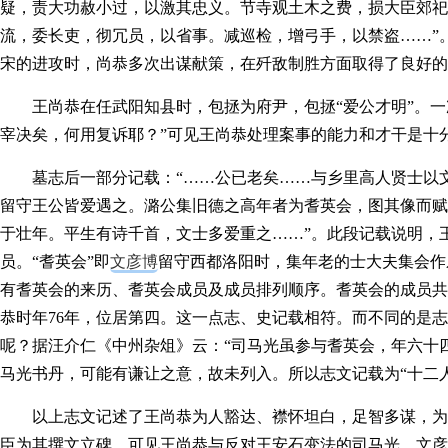
疑，责大功赦小过，以激其忠义。节寺观土木之费，损大臣郊祀
流，委长吏，彻冗员，以省事。减巡检，增弓手，以禁盗……”
宋的进攻时，尚恭多次出谋献策，在歼敌制胜方面取得了良好的
王尚恭在任武阳知县时，包拯为府尹，包拯“爱公才明”。
宰决矣，何用复诉耶？”可见王尚恭处理案事的能力和才干是十
墓志后一部分记载：“……公已老矣……与乡里高人贤士以
留守王公皆爱遇之。潞公集旧德之高年者为耆英会，图其像而赋
于壮年。平生有诗千首，文士多爱重之……”。此段记载说明，
员。“耆英会”即
文彦博
留守西都洛阳时，集年老的士大夫集会作
有耆英会的来历、耆英会成员及成员排列顺序。耆英会的成员共1
恭时年76年，位居第四。这一点志、史记载相符。而不同的是志
呢？据汪介仁《中州杂俎》云：“司马光虽参与耆英会，年六十
马光书丹，可能有谦让之意，故未列入。所以志文记载为“十二人
以上志文记述了王尚恭为人豁达、襟怀坦白，足智多谋，为
臣为其撰文立碑，可见王尚恭与反对王安石变法的司马光，文彦