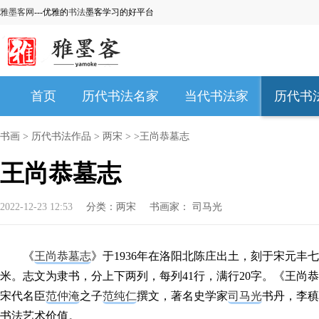
雅墨客网
---优雅的
书法
墨客学习的好平台
首页
历代书法名家
当代书法家
历代书
书画
>
历代书法作品
>
两宋
> >王尚恭墓志
王尚恭墓志
2022-12-23 12:53
分类：
两宋
书画家：
司马光
《
王尚恭墓志
》于1936年在洛阳北陈庄出土，刻于宋元丰七
米。志文为隶书，分上下两列，每列41行，满行20字。《王尚恭
宋代名臣
范仲淹
之子
范纯仁
撰文，著名史学家
司马光
书丹，李稹
书法艺术价值。