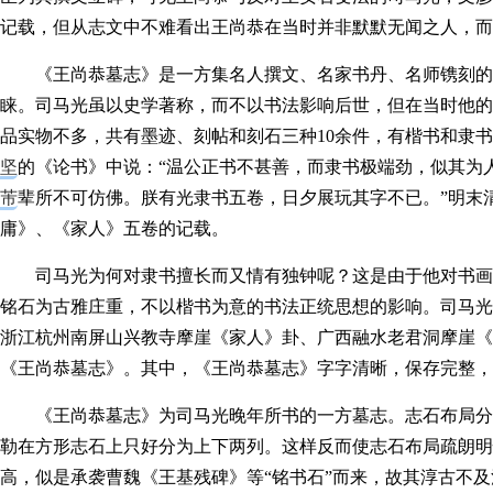
记载，但从志文中不难看出王尚恭在当时并非默默无闻之人，而
《王尚恭墓志》是一方集名人撰文、名家书丹、名师镌刻的
睐。司马光虽以史学著称，而不以书法影响后世，但在当时他的
品实物不多，共有墨迹、刻帖和刻石三种10余件，有楷书和隶
坚
的《论书》中说：“温公正书不甚善，而隶书极端劲，似其为
芾
辈所不可仿佛。朕有光隶书五卷，日夕展玩其字不已。”明末
庸》、《家人》五卷的记载。
司马光为何对隶书擅长而又情有独钟呢？这是由于他对书画
铭石为古雅庄重，不以楷书为意的书法正统思想的影响。司马光
浙江杭州南屏山兴教寺摩崖《家人》卦、广西融水老君洞摩崖《
《王尚恭墓志》。其中，《王尚恭墓志》字字清晰，保存完整，
《王尚恭墓志》为司马光晚年所书的一方墓志。志石布局分
勒在方形志石上只好分为上下两列。这样反而使志石布局疏朗明
高，似是承袭曹魏《王基残碑》等“铭书石”而来，故其淳古不