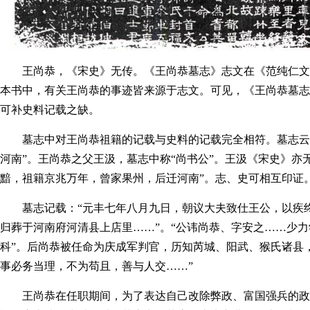
王尚恭，《宋史》无传。《王尚恭墓志》志文在《范纯仁文
本书中，有关王尚恭的事迹皆来源于志文。可见，《王尚恭墓志
可补史料记载之缺。
墓志中对王尚恭祖籍的记载与史料的记载完全相符。墓志云
河南”。王尚恭之父王汲，墓志中称“尚书公”。王汲《宋史》亦
黯，祖籍京兆万年，曾家果州，后迁河南”。志、史可相互印证
墓志记载：“元丰七年八月九日，朝议大夫致仕王公，以疾
归葬于河南府河清县上店里……”。“公讳尚恭、字安之……少
科”。后尚恭被任命为庆成军判官，历知芮城、阳武、猴氏诸县
事必务当理，不为苟且，善与人交……”
王尚恭在任职期间，为了表达自己改除弊政、富国强兵的政