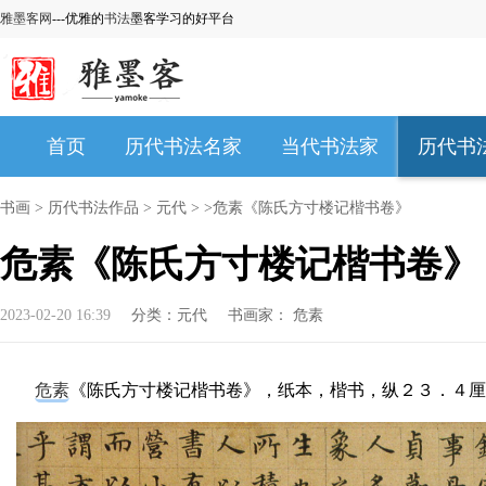
雅墨客网
---优雅的
书法
墨客学习的好平台
首页
历代书法名家
当代书法家
历代书
书画
>
历代书法作品
>
元代
> >危素《陈氏方寸楼记楷书卷》
危素《陈氏方寸楼记楷书卷》
2023-02-20 16:39
分类：
元代
书画家：
危素
危素
《陈氏方寸楼记楷书卷》，纸本，楷书，纵２３．４厘