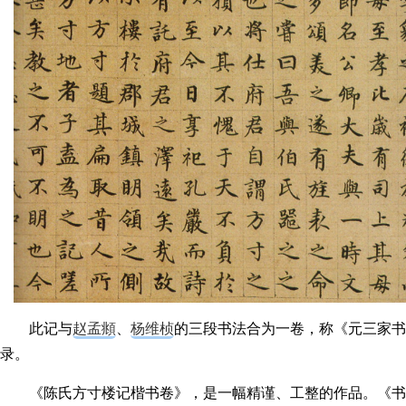
此记与
赵孟頫
、
杨维桢
的三段书法合为一卷，称《元三家书
录。
《陈氏方寸楼记楷书卷》，是一幅精谨、工整的作品。《书