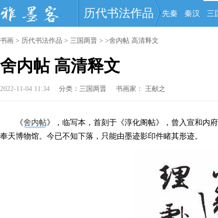
历代书法作品
先秦
秦汉
三
书画
>
历代书法作品
>
三国两晋
> >舍内帖 高清释文
舍内帖 高清释文
2022-11-04 11:34
分类：
三国两晋
书画家：
王献之
《
舍内帖
》，临写本，首刻于《淳化阁帖》，曾入宣和内府
奉天博物馆。今已不知下落，只能由墨迹影印件睹其形迹。