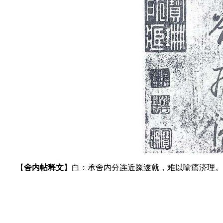
【
舍内帖释文
】白：承舍内分连近豫遂就，难以喻痛济理。