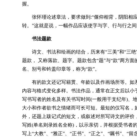
握。
张怀瑾论述章法，要求做到:“偃仰相背，阴阳相
转。”这就是说，一幅作品应该使字与字、行与行之
书法题款
诗文、书法和绘画的结合，历来有“三美”和“三
题款， 又称落款、题字。题款包含“题”与“款”两方
名、别号和钤盖印章等，称为“款”。
有的款文还记写籍贯、年龄以及作画场所等。如
内容与格式变化多样。书法作品，通常在正文后以小
写书写者的姓名及有关书写时间(一般用干支纪年)、
大小和作者欲书之情绪而可长可短。最短的仅写名，
外，还题上跋记式的短文，或叙述对所写诗文的评价
写姓(单名则录姓名全称)，以示亲切，并根据受书者的年
写上“大教”、“雅正”、“正书”、“正之”、“嘱书”