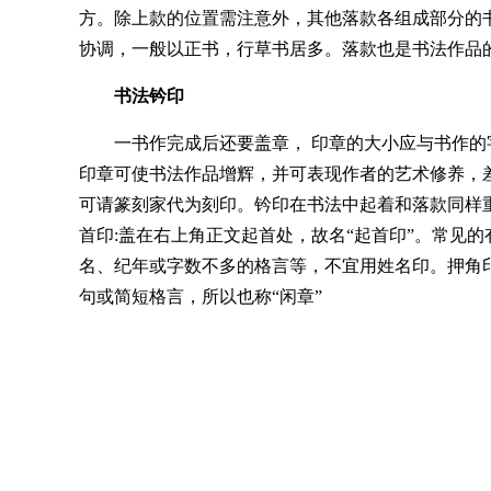
方。除上款的位置需注意外，其他落款各组成部分的
协调，一般以正书，行草书居多。落款也是书法作品
书法钤印
一书作完成后还要盖章， 印章的大小应与书作的
印章可使书法作品增辉，并可表现作者的艺术修养，
可请篆刻家代为刻印。钤印在书法中起着和落款同样
首印:盖在右上角正文起首处，故名“起首印”。常见
名、纪年或字数不多的格言等，不宜用姓名印。押角
句或简短格言，所以也称“闲章”
名号印:盖在下款作者的署名下面或左侧。印的
印，一方为白文印。 两印之间隔开一印以上的距离。
书体风格相配合才好。