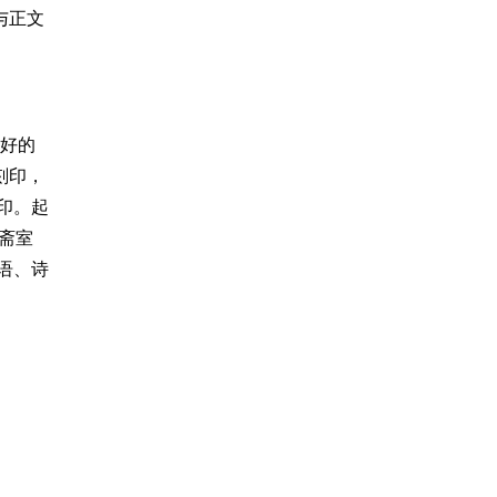
与正文
，好的
刻印，
印。起
斋室
语、诗
朱文
也 与