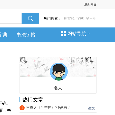
最新内容
热门搜索：
荆霄鹏
字帖
吴玉生
网站导航
字典
书法字帖
名人
热门文章
正确。
1
王羲之《兰亭序》“快然自足
论文
看，书