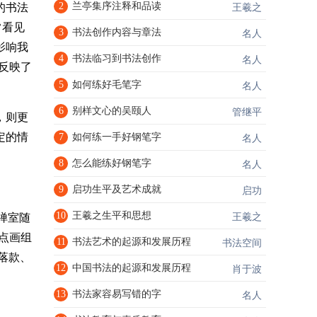
2
兰亭集序注释和品读
的书法
王羲之
常看见
3
书法创作内容与章法
名人
影响我
4
书法临习到书法创作
名人
反映了
5
如何练好毛笔字
名人
6
别样文心的吴颐人
管继平
，则更
定的情
7
如何练一手好钢笔字
名人
8
怎么能练好钢笔字
名人
9
启功生平及艺术成就
启功
10
王羲之生平和思想
禅室随
王羲之
点画组
11
书法艺术的起源和发展历程
书法空间
落款、
12
中国书法的起源和发展历程
肖于波
13
书法家容易写错的字
名人