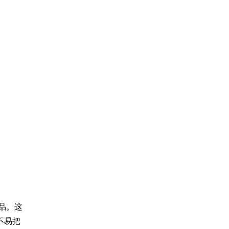
品。这
不易把