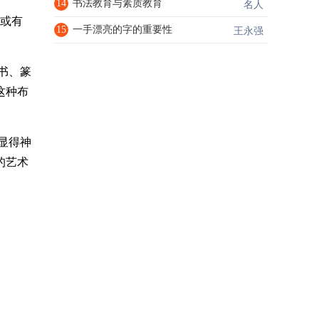
14
书法教育与素质教育
名人
列或有
15
一手漂亮的字的重要性
王永强
书、篆
这种布
显得神
的艺术