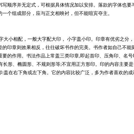
书写顺序并无定式，可根据具体情况加以安排。落款的字体也要
的一个组成部分，应与正文相映衬，但不能喧宾夺主。
字大小相配，一般大字配大印， 小字盖小印。印章有优劣之分
差的印章则效果相反，往往破坏书作的完美。书作者如自己不能
重要的作用。书法作品上常盖三类印章,即起首印、压角印、名号
的有长形、椭圆形、不规则形等;不宜用正方形印。印的内容主要是
印:盖在右下角或左下角。它的内容比较广泛，多为作者喜欢的成
内容主要是姓名、字号、籍贯等。如果连用的两方印，则应一方为
此外，印章的大小应该和款字协调一致，不宜过大或过小;其风格