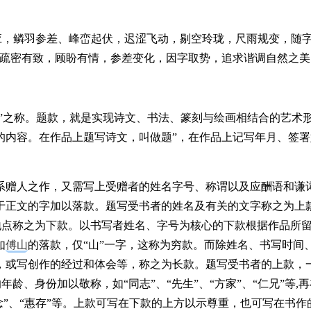
应，鳞羽参差、峰峦起伏，迟涩飞动，剔空玲珑，尺雨规变，随
间疏密有致，顾盼有情，参差变化，因字取势，追求谐调自然之美
绝”之称。题款，就是实现诗文、书法、篆刻与绘画相结合的艺术
面的内容。在作品上题写诗文，叫做题”，在作品上记写年月、签
系赠人之作，又需写上受赠者的姓名字号、称谓以及应酬语和谦
于正文的字加以落款。题写受书者的姓名及有关的文字称之为上
地点称之为下款。以书写者姓名、字号为核心的下款根据作品所
如
傅山
的落款，仅“山”一字，这称为穷款。而除姓名、书写时间
，或写创作的经过和体会等，称之为长款。题写受书者的上款，
龄、身份加以敬称，如“同志”、“先生”、“方家”、“仁兄”等,
、“留念”、“惠存”等。上款可写在下款的上方以示尊重，也可写在书