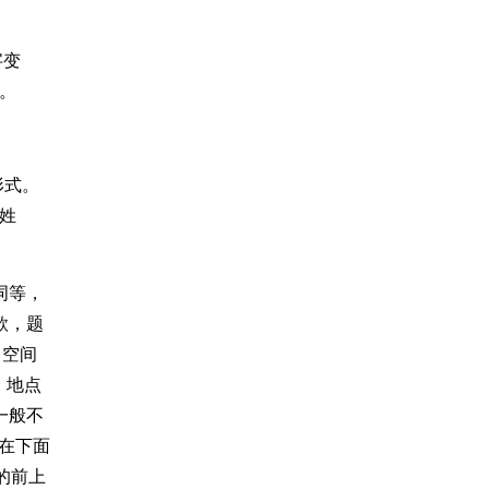
字变
。
形式。
署姓
词等，
款，题
留空间
、地点
一般不
再在下面
作的前上