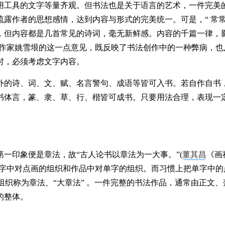
用工具的文字等量齐观。但书法也是关于语言的艺术，一件完美
露作者的思想感情，达到内容与形式的完美统一。可是，“ 常
，但内容都是几首常见的诗词，毫无新鲜感。内容的千篇一律，
)。作家姚雪垠的这一点意见，既反映了书法创作中的一种弊病，也
时，必须考虑文字内容。
外的诗、词、文、赋、名言警句、成语等皆可入书。若自作自书
书体言，篆、隶、草、行、楷皆可成书。只要用法合理，表现一
一印象便是章法，故“古人论书以章法为一大事。”(
董其昌
《画
单字中对点画的组织和作品中对单字的组织。而习惯上把单字中的
组织称为章法、“大章法” 。一件完整的书法作品，通常由正文、
的整体。