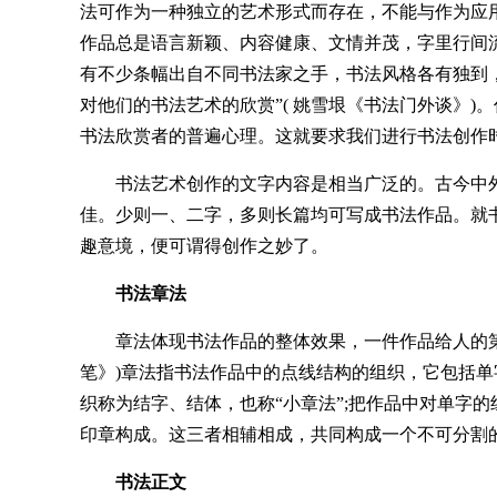
法可作为一种独立的艺术形式而存在，不能与作为应
作品总是语言新颖、内容健康、文情并茂，字里行间流
有不少条幅出自不同书法家之手，书法风格各有独到
对他们的书法艺术的欣赏”( 姚雪垠《书法门外谈》
书法欣赏者的普遍心理。这就要求我们进行书法创作
书法艺术创作的文字内容是相当广泛的。古今中
佳。少则一、二字，多则长篇均可写成书法作品。就
趣意境，便可谓得创作之妙了。
书法章法
章法体现书法作品的整体效果，一件作品给人的第
笔》)章法指书法作品中的点线结构的组织，它包括
织称为结字、结体，也称“小章法”;把作品中对单字的
印章构成。这三者相辅相成，共同构成一个不可分割
书法正文