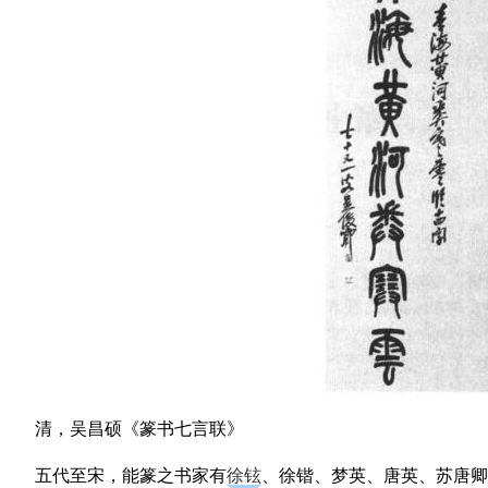
清，吴昌硕《篆书七言联》
五代至宋，能篆之书家有
徐铉
、徐锴、梦英、唐英、苏唐卿