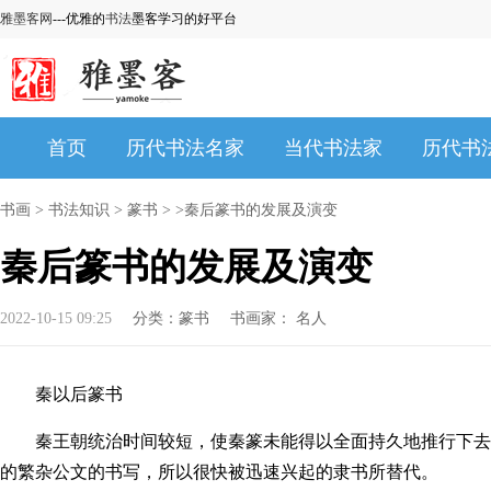
雅墨客网
---优雅的
书法
墨客学习的好平台
首页
历代书法名家
当代书法家
历代书
书画
>
书法知识
>
篆书
> >秦后篆书的发展及演变
秦后篆书的发展及演变
2022-10-15 09:25
分类：
篆书
书画家：
名人
秦以后篆书
秦王朝统治时间较短，使秦篆未能得以全面持久地推行下去
的繁杂公文的书写，所以很快被迅速兴起的隶书所替代。