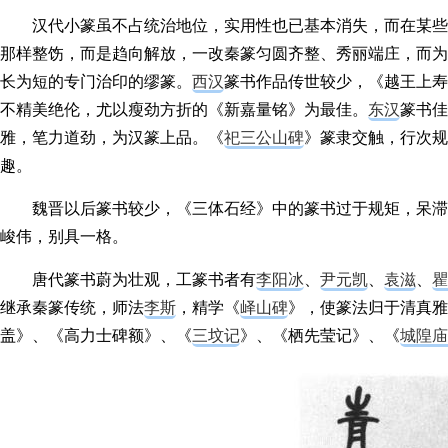
汉代小篆虽不占统治地位，实用性也已基本消失，而在某些
那样整饬，而是趋向解放，一改秦篆匀圆齐整、秀丽端庄，而为
长为短的专门治印的缪篆。
西汉
篆书作品传世较少，《越王上寿
不精美绝伦，尤以瘦劲方折的《新嘉量铭》为最佳。
东汉
篆书佳
雅，笔力道劲，为汉篆上品。《
祀三公山碑
》篆隶交触，行次规
趣。
魏晋以后篆书较少，《三体石经》中的篆书过于规矩，呆滞
峻伟，别具一格。
唐代篆书蔚为壮观，工篆书者有
李阳冰
、
尹元凯
、
袁滋
、
瞿
继承秦篆传统，师法
李斯
，精学《
峄山碑
》，使篆法归于清真雅
盖》、《高力士碑额》、《
三坟记
》、《栖先莹记》、《
城隍庙