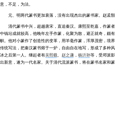
意，不足，为法。
元、明两代篆书更加衰落，没有出现杰出的篆书家。赵孟類
清代篆书中兴，超越唐宋，直追秦汉。康熙至乾嘉，作篆者
中钱坫成就较高，他晚年左手作篆，化聚为散，避正就奇，颇有
帜。他对小篆作了创造性的变革，用羊毫作篆，浑厚茂密，境界
传统写法，把秦汉篆书熔于一炉，自由自在地写，形成了多种风
冰之后第一人。继起者有
吴熙载
、
赵之谦
，
杨沂孙
等，受邓派影
出新意，遂为一代名家。关于清代流派篆书，将在篆书名家和篆